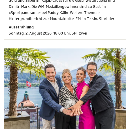
Gold und Silber im Kajak-Cross für die Geschwister Alena und
Dimitri Marx. Die WM-Medaillengewinner sind zu Gast im
«Sportpanorama» bei Paddy Kälin. Weitere Themen:
Hintergrundbericht zur Mountainbike-EM im Tessin, Start der
Tour de France Femmes und Mauro Schmid nach der Tour de
Ausstrahlung
France.
Sonntag, 2. August 2026, 18.00 Uhr, SRF zwei