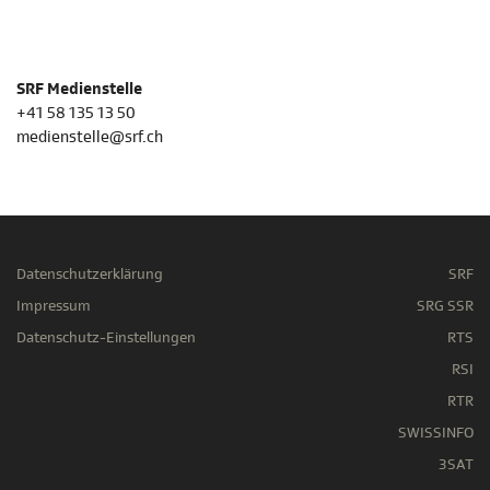
SRF Medienstelle
+41 58 135 13 50
medienstelle@srf.ch
Datenschutzerklärung
SRF
Impressum
SRG SSR
Datenschutz-Einstellungen
RTS
RSI
RTR
SWISSINFO
3SAT