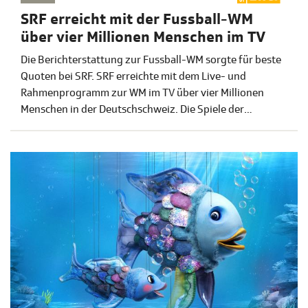
SRF erreicht mit der Fussball-WM
über vier Millionen Menschen im TV
Die Berichterstattung zur Fussball-WM sorgte für beste
Quoten bei SRF. SRF erreichte mit dem Live- und
Rahmenprogramm zur WM im TV über vier Millionen
Menschen in der Deutschschweiz. Die Spiele der
Schweizer Nationalmannschaft verfolgten
durchschnittlich 871’000 Zuschauende (Marktanteil: 76,6
Prozent). Auch das Onlineangebot von SRF Sport wurde
mit rund 107 Millionen Visits und über 22 Millionen
Livestreams-Starts stark genutzt.