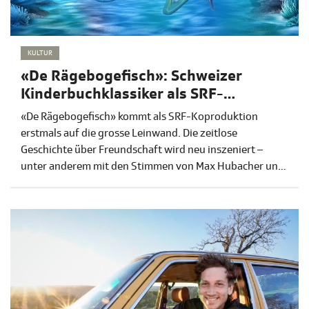
KULTUR
«De Rägebogefisch»: Schweizer
Kinderbuchklassiker als SRF-
Koproduktion im Kino
«De Rägebogefisch» kommt als SRF-Koproduktion
erstmals auf die grosse Leinwand. Die zeitlose
Geschichte über Freundschaft wird neu inszeniert –
unter anderem mit den Stimmen von Max Hubacher und
Luna Wedler. «De Rägebogefisch» startet am 19.
November 2026 in den Deutschschweizer Kinos; die
Ausstrahlung auf SRF folgt 2028.