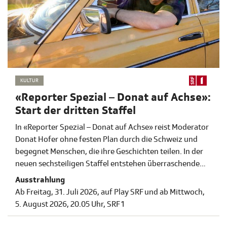
KULTUR
«Reporter Spezial – Donat auf Achse»:
Start der dritten Staffel
In «Reporter Spezial – Donat auf Achse» reist Moderator
Donat Hofer ohne festen Plan durch die Schweiz und
begegnet Menschen, die ihre Geschichten teilen. In der
neuen sechsteiligen Staffel entstehen überraschende
Alltagsportraits über das, was uns bewegt – von Tabus
Ausstrahlung
und Schmerz bis zu Liebe, Hoffnung und
Ab Freitag, 31. Juli 2026, auf Play SRF und ab Mittwoch,
Glücksmomenten. Die neue Staffel wird im TV ab
5. August 2026, 20.05 Uhr, SRF 1
Mittwoch, 5. August 2026, um 20.05 Uhr auf SRF 1
ausgestrahlt.