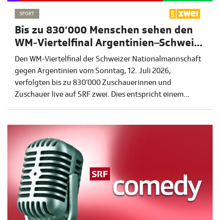
SPORT
Bis zu 830’000 Menschen sehen den
WM-Viertelfinal Argentinien–Schweiz
live auf SRF zwei
Den WM-Viertelfinal der Schweizer Nationalmannschaft
gegen Argentinien vom Sonntag, 12. Juli 2026,
verfolgten bis zu 830’000 Zuschauerinnen und
Zuschauer live auf SRF zwei. Dies entspricht einem
Marktanteil von 93,6 Prozent. Rund 690’000 Starts
erreichte die Partie auf den SRF-Onlineplattformen.