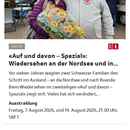
KULTUR
«Auf und davon – Spezial»:
Wiedersehen an der Nordsee und in
Ruanda
Vor sieben Jahren wagten zwei Schweizer Familien den
Schritt ins Ausland – an die Nordsee und nach Ruanda.
Beim Wiedersehen im zweiteiligen «Auf und davon –
Spezial» zeigt sich: Vieles hat sich verändert,
Herausforderungen waren gross, doch beide Familien
Ausstrahlung
haben ihren eigenen Weg gefunden und ihr Glück neu
Freitag, 7. August 2026, und 14. August 2026, 21.00 Uhr,
definiert.
SRF 1