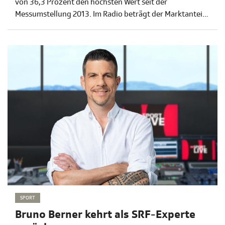
von 36,3 Prozent den höchsten Wert seit der
Messumstellung 2013. Im Radio beträgt der Marktanteil
46,4 Prozent. Die eigenen digitalen Plattformen
verzeichneten im Schnitt rund 4,1 Millionen Visits pro
Tag. Linear wie online für grosses Interesse sorgten
unter anderem die Berichterstattung zur
Brandkatastrophe in Crans-Montana VS, die
Heimweltmeisterschaft im Eishockey, die Fussball-WM
sowie die Olympischen Winterspiele*.
SPORT
Bruno Berner kehrt als SRF-Experte