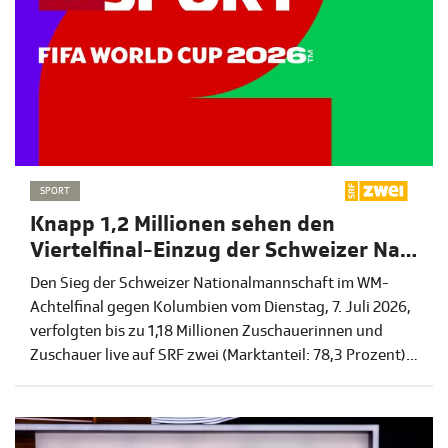
SPORT
Knapp 1,2 Millionen sehen den
Viertelfinal-Einzug der Schweizer Nati
live auf SRF zwei
Den Sieg der Schweizer Nationalmannschaft im WM-
Achtelfinal gegen Kolumbien vom Dienstag, 7. Juli 2026,
verfolgten bis zu 1,18 Millionen Zuschauerinnen und
Zuschauer live auf SRF zwei (Marktanteil: 78,3 Prozent).
Rund 930’000 Starts erreichte die Partie auf den SRF-
Onlineplattformen. Das WM-Special auf srf.ch/sport und
in der SRF Sport App erreichte derweil bis und mit der