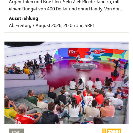
Argentinien und Brasilien. Sein Ziel: Rio de Janeiro, mit
einem Budget von 400 Dollar und ohne Handy. Von dort
hat er ein Retourticket in die Schweiz. Die erste Folge
Ausstrahlung
startet am Freitag, 7. August 2026, um 20.05 Uhr auf SRF
Ab Freitag, 7. August 2026, 20.05 Uhr, SRF 1
1.
SPORT