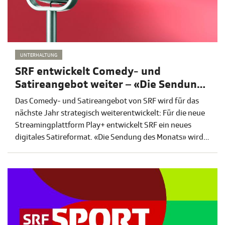
UNTERHALTUNG
SRF entwickelt Comedy- und
Satireangebot weiter – «Die Sendung
des Monats» endet nach drei Staffeln
Das Comedy- und Satireangebot von SRF wird für das
nächste Jahr strategisch weiterentwickelt: Für die neue
Streamingplattform Play+ entwickelt SRF ein neues
digitales Satireformat. «Die Sendung des Monats» wird
nach der Staffel 2026 nicht weitergeführt. Zudem hat
SRF eine zweite Staffel von «Fun Fatale» in Auftrag
gegeben. Weitere Angebote im Bereich Comedy und
Satire befinden sich in Entwicklung.