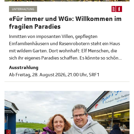
UNTERHALTUNG
«Für immer und WG»: Willkommen im
fragilen Paradies
Inmitten von imposanten Villen, gepflegten
Einfamilienhäusern und Rasenrobotern steht ein Haus
mit wildem Garten. Dort wohnhaft: Elf Menschen, die
sich ihr eigenes Paradies schaffen. Es könnte so schön
sein. Aber was wollen die unbekannten
Ausstrahlung
«Krawattenmänner mit Aktenköfferli» im Garten? «Für
Ab Freitag, 28. August 2026, 21.00 Uhr, SRF 1
immer und WG» ist am Freitag, 28. August 2026 zum
ersten Mal im Free-TV zu sehen.