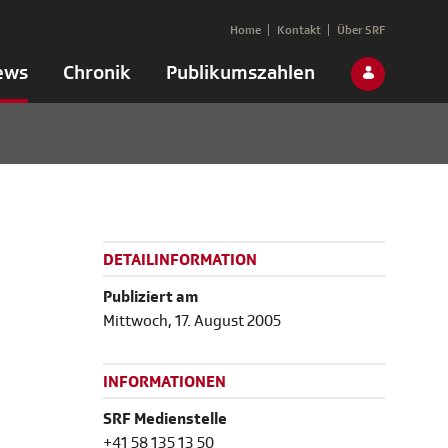
Home
Kontakt
Über SRF
ews
Chronik
Publikumszahlen
DETAILINFORMATION
Publiziert am
Mittwoch, 17. August 2005
INFORMATIONEN
SRF Medienstelle
+41 58 135 13 50