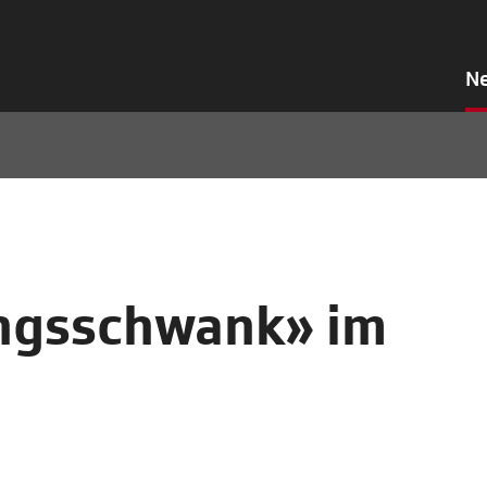
N
ingsschwank» im