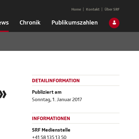
Home
Kontakt
Über SRF
ews
Chronik
Publikumszahlen
DETAILINFORMATION
»
Publiziert am
Sonntag, 1. Januar 2017
INFORMATIONEN
SRF Medienstelle
+41 58 135 13 50