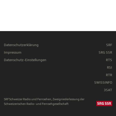
Datenschutzerklärung
SRF
Impressum
SRG SSR
Datenschutz-Einstellungen
RTS
RSI
RTR
SWISSINFO
3SAT
SRF Schweizer Radio und Fernsehen, Zweigniederlassung der
Schweizerischen Radio- und Fernsehgesellschaft