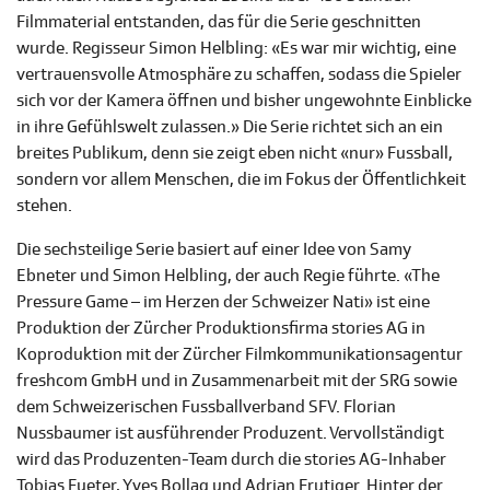
Filmmaterial entstanden, das für die Serie geschnitten
wurde. Regisseur Simon Helbling: «Es war mir wichtig, eine
vertrauensvolle Atmosphäre zu schaffen, sodass die Spieler
sich vor der Kamera öffnen und bisher ungewohnte Einblicke
in ihre Gefühlswelt zulassen.» Die Serie richtet sich an ein
breites Publikum, denn sie zeigt eben nicht «nur» Fussball,
sondern vor allem Menschen, die im Fokus der Öffentlichkeit
stehen.
Die sechsteilige Serie basiert auf einer Idee von Samy
Ebneter und Simon Helbling, der auch Regie führte. «The
Pressure Game – im Herzen der Schweizer Nati» ist eine
Produktion der Zürcher Produktionsfirma stories AG in
Koproduktion mit der Zürcher Filmkommunikationsagentur
freshcom GmbH und in Zusammenarbeit mit der SRG sowie
dem Schweizerischen Fussballverband SFV. Florian
Nussbaumer ist ausführender Produzent. Vervollständigt
wird das Produzenten-Team durch die stories AG-Inhaber
Tobias Fueter, Yves Bollag und Adrian Frutiger. Hinter der