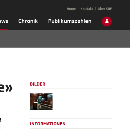
Home
Kontakt
Über SRF
ews
Chronik
Publikumszahlen
e»
BILDER
INFORMATIONEN