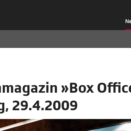
N
mmagazin »Box Offic
g, 29.4.2009