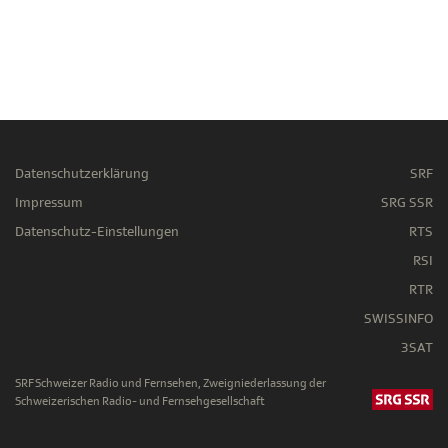
Datenschutzerklärung
SRF
Impressum
SRG SSR
Datenschutz-Einstellungen
RTS
RSI
RTR
SWISSINFO
3SAT
SRF Schweizer Radio und Fernsehen, Zweigniederlassung der
Schweizerischen Radio- und Fernsehgesellschaft