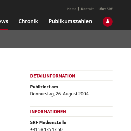
Home
Kontakt
Über SRF
ews
Chronik
Publikumszahlen
DETAILINFORMATION
Publiziert am
Donnerstag, 26. August 2004
INFORMATIONEN
SRF Medienstelle
+41 58 135 13 50