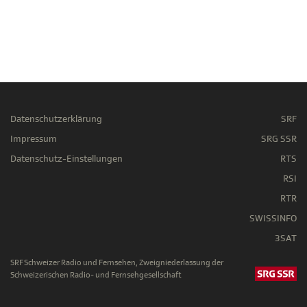
Datenschutzerklärung
SRF
Impressum
SRG SSR
Datenschutz-Einstellungen
RTS
RSI
RTR
SWISSINFO
3SAT
SRF Schweizer Radio und Fernsehen, Zweigniederlassung der
Schweizerischen Radio- und Fernsehgesellschaft