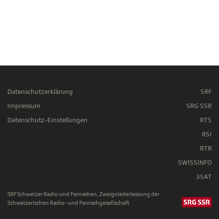
Datenschutzerklärung
SRF
Impressum
SRG SSR
Datenschutz-Einstellungen
RTS
RSI
RTR
SWISSINFO
3SAT
SRF Schweizer Radio und Fernsehen, Zweigniederlassung der
Schweizerischen Radio- und Fernsehgesellschaft