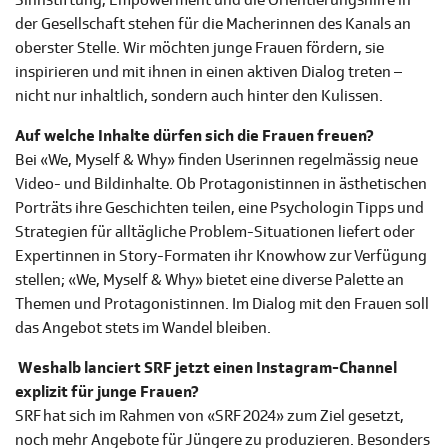
Sinnstiftung, Empowerment und die Orientierungshilfe in
der Gesellschaft stehen für die Macherinnen des Kanals an
oberster Stelle. Wir möchten junge Frauen fördern, sie
inspirieren und mit ihnen in einen aktiven Dialog treten –
nicht nur inhaltlich, sondern auch hinter den Kulissen.
Auf welche Inhalte dürfen sich die Frauen freuen?
Bei «We, Myself & Why» finden Userinnen regelmässig neue
Video- und Bildinhalte. Ob Protagonistinnen in ästhetischen
Porträts ihre Geschichten teilen, eine Psychologin Tipps und
Strategien für alltägliche Problem-Situationen liefert oder
Expertinnen in Story-Formaten ihr Knowhow zur Verfügung
stellen; «We, Myself & Why» bietet eine diverse Palette an
Themen und Protagonistinnen. Im Dialog mit den Frauen soll
das Angebot stets im Wandel bleiben.
Weshalb lanciert SRF jetzt einen Instagram-Channel
explizit für junge Frauen?
SRF hat sich im Rahmen von «SRF 2024» zum Ziel gesetzt,
noch mehr Angebote für Jüngere zu produzieren. Besonders