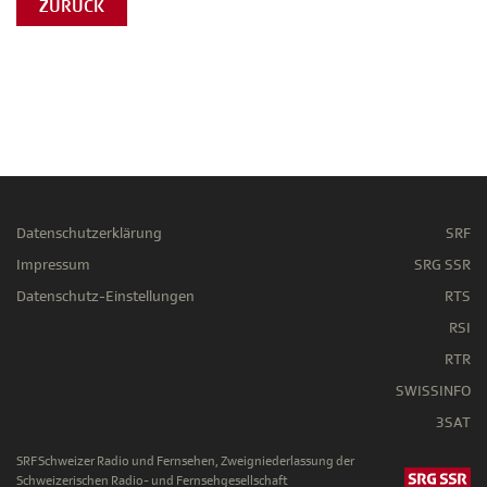
ZURÜCK
Datenschutzerklärung
SRF
Impressum
SRG SSR
Datenschutz-Einstellungen
RTS
RSI
RTR
SWISSINFO
3SAT
SRF Schweizer Radio und Fernsehen, Zweigniederlassung der
Schweizerischen Radio- und Fernsehgesellschaft