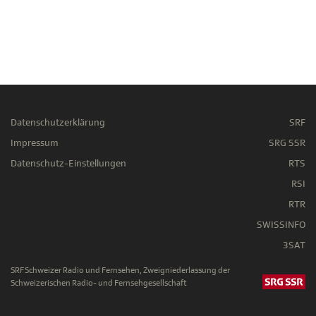
Datenschutzerklärung
SRF
Impressum
SRG SSR
Datenschutz-Einstellungen
RTS
RSI
RTR
SWISSINFO
3SAT
SRF Schweizer Radio und Fernsehen, Zweigniederlassung der
Schweizerischen Radio- und Fernsehgesellschaft