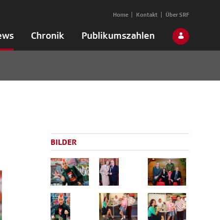
Home
Kontakt
Über SRF
ews
Chronik
Publikumszahlen
BILDER