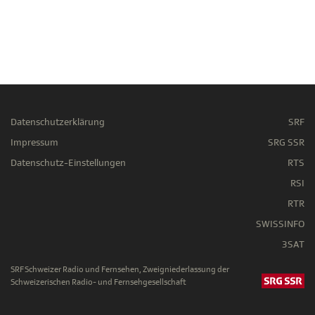
Datenschutzerklärung
SRF
Impressum
SRG SSR
Datenschutz-Einstellungen
RTS
RSI
RTR
SWISSINFO
3SAT
SRF Schweizer Radio und Fernsehen, Zweigniederlassung der
Schweizerischen Radio- und Fernsehgesellschaft