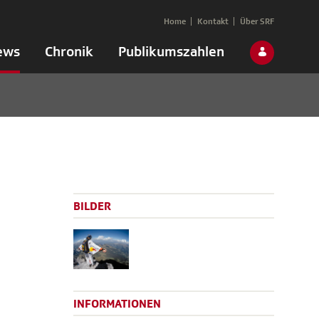
Home
Kontakt
Über SRF
ews
Chronik
Publikumszahlen
BILDER
INFORMATIONEN