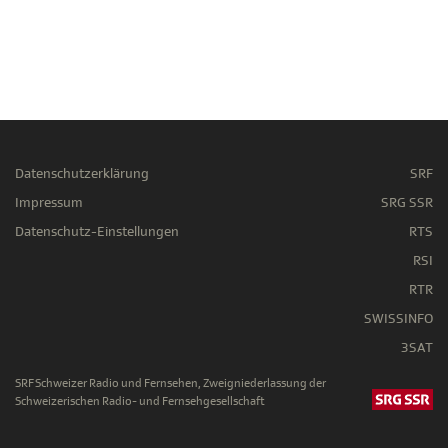
Datenschutzerklärung
SRF
Impressum
SRG SSR
Datenschutz-Einstellungen
RTS
RSI
RTR
SWISSINFO
3SAT
SRF Schweizer Radio und Fernsehen, Zweigniederlassung der
Schweizerischen Radio- und Fernsehgesellschaft