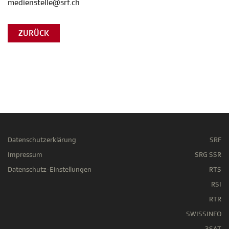
medienstelle@srf.ch
ZURÜCK
Datenschutzerklärung
SRF
Impressum
SRG SSR
Datenschutz-Einstellungen
RTS
RSI
RTR
SWISSINFO
3SAT