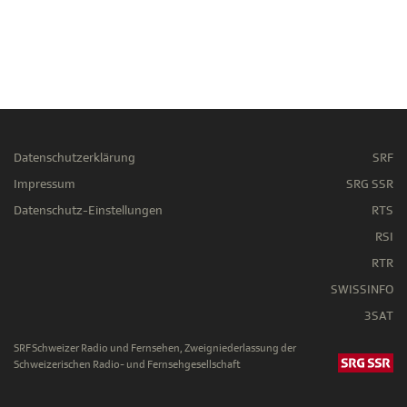
Datenschutzerklärung
SRF
Impressum
SRG SSR
Datenschutz-Einstellungen
RTS
RSI
RTR
SWISSINFO
3SAT
SRF Schweizer Radio und Fernsehen, Zweigniederlassung der
Schweizerischen Radio- und Fernsehgesellschaft