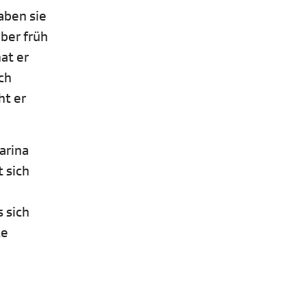
aben sie
ber früh
at er
ich
ht er
arina
t sich
 sich
te