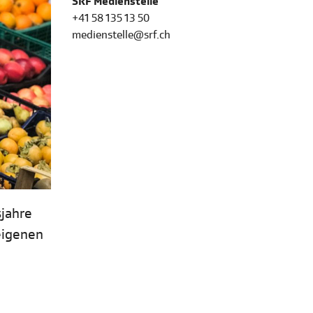
SRF Medienstelle
+41 58 135 13 50
medienstelle@srf.ch
sjahre
 eigenen