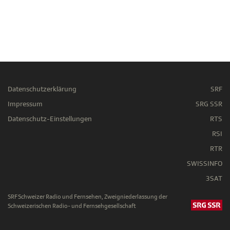
Datenschutzerklärung
SRF
Impressum
SRG SSR
Datenschutz-Einstellungen
RTS
RSI
RTR
SWISSINFO
3SAT
SRF Schweizer Radio und Fernsehen, Zweigniederlassung der
Schweizerischen Radio- und Fernsehgesellschaft