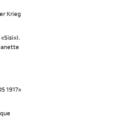
er Krieg
«Sisi»).
eanette
OS 1917»
ique