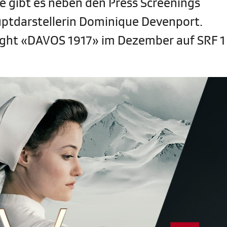
 gibt es neben den Press Screenings
uptdarstellerin Dominique Devenport.
light «DAVOS 1917» im Dezember auf SRF 1