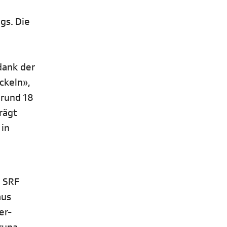
gs. Die
dank der
ckeln»,
 rund 18
rägt
 in
 SRF
aus
er-