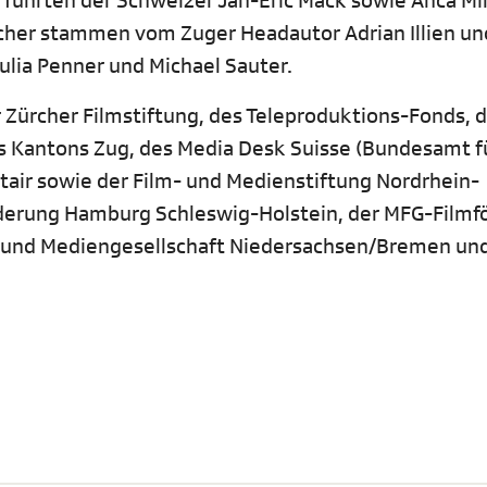
 führten der Schweizer Jan-Eric Mack sowie Anca Mi
cher stammen vom Zuger Headautor Adrian Illien un
lia Penner und Michael Sauter.
 Zürcher Filmstiftung, des Teleproduktions-Fonds, 
 Kantons Zug, des Media Desk Suisse (Bundesamt f
stair sowie der Film- und Medienstiftung Nordrhein-
rderung Hamburg Schleswig-Holstein, der MFG-Filmf
 und Mediengesellschaft Niedersachsen/Bremen un