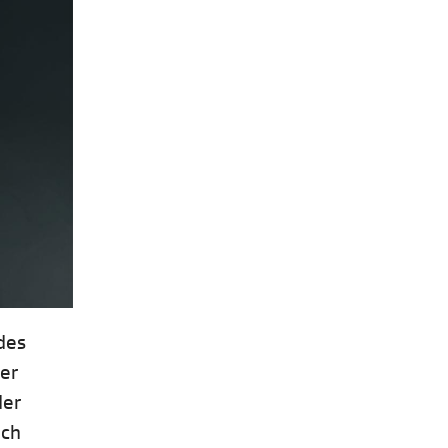
des
der
der
ich