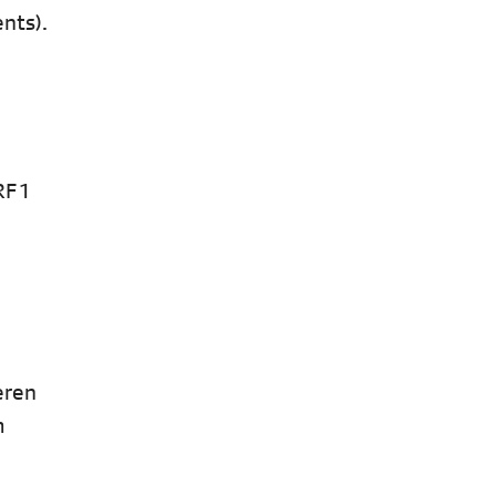
nts).
RF 1
eren
m