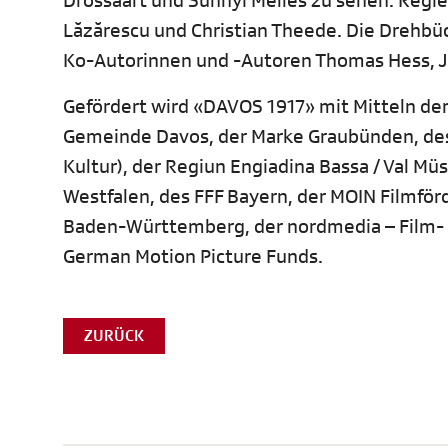
Drossaart und Sunnyi Melles zu sehen. Regie
Lăzărescu und Christian Theede. Die Drehbü
Ko-Autorinnen und -Autoren Thomas Hess, Ju
Gefördert wird «DAVOS 1917» mit Mitteln der
Gemeinde Davos, der Marke Graubünden, des
Kultur), der Regiun Engiadina Bassa / Val Mü
Westfalen, des FFF Bayern, der MOIN Filmfö
Baden-Württemberg, der nordmedia – Film-
German Motion Picture Funds.
ZURÜCK