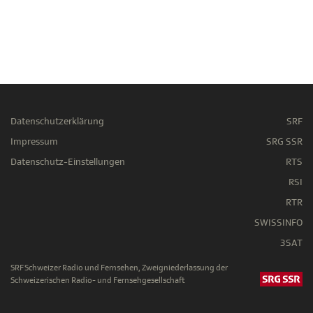
Datenschutzerklärung
SRF
Impressum
SRG SSR
Datenschutz-Einstellungen
RTS
RSI
RTR
SWISSINFO
3SAT
SRF Schweizer Radio und Fernsehen, Zweigniederlassung der
Schweizerischen Radio- und Fernsehgesellschaft