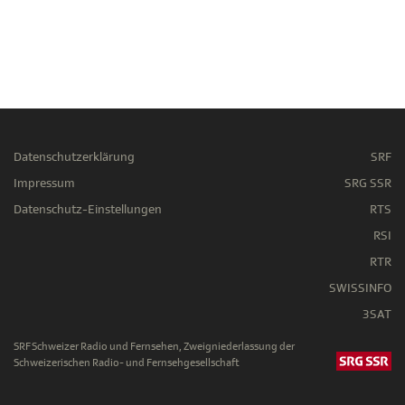
Datenschutzerklärung
SRF
Impressum
SRG SSR
Datenschutz-Einstellungen
RTS
RSI
RTR
SWISSINFO
3SAT
SRF Schweizer Radio und Fernsehen, Zweigniederlassung der
Schweizerischen Radio- und Fernsehgesellschaft