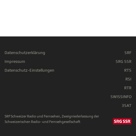
Datenschutzerklärung
SRF
Impressum
SRG SSR
Datenschutz-Einstellungen
RTS
RSI
RTR
SWISSINFO
3SAT
SRF Schweizer Radio und Fernsehen, Zweigniederlassung der
Schweizerischen Radio- und Fernsehgesellschaft