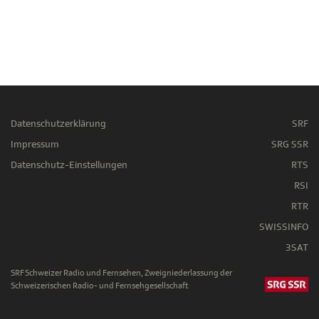
Datenschutzerklärung
SRF
Impressum
SRG SSR
Datenschutz-Einstellungen
RTS
RSI
RTR
SWISSINFO
3SAT
SRF Schweizer Radio und Fernsehen, Zweigniederlassung der
Schweizerischen Radio- und Fernsehgesellschaft