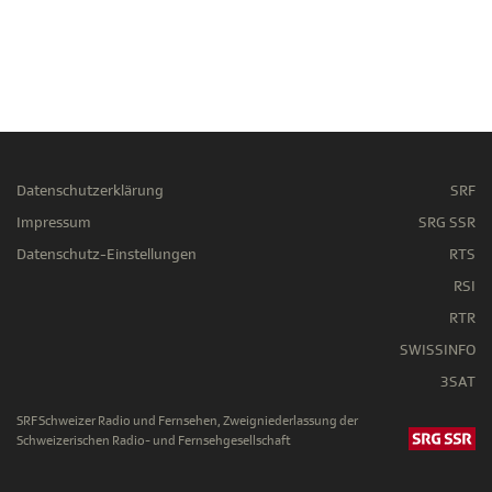
Datenschutzerklärung
SRF
Impressum
SRG SSR
Datenschutz-Einstellungen
RTS
RSI
RTR
SWISSINFO
3SAT
SRF Schweizer Radio und Fernsehen, Zweigniederlassung der
Schweizerischen Radio- und Fernsehgesellschaft