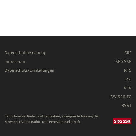
Datenschutzerklärung
SRF
Impressum
SRG SSR
Datenschutz-Einstellungen
RTS
RSI
RTR
SWISSINFO
3SAT
SRF Schweizer Radio und Fernsehen, Zweigniederlassung der
Schweizerischen Radio- und Fernsehgesellschaft