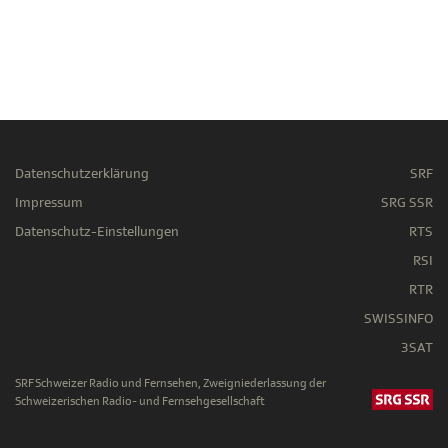
Datenschutzerklärung
SRF
Impressum
SRG SSR
Datenschutz-Einstellungen
RTS
RSI
RTR
SWISSINFO
3SAT
SRF Schweizer Radio und Fernsehen, Zweigniederlassung der
Schweizerischen Radio- und Fernsehgesellschaft