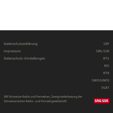
Datenschutzerklärung
SRF
Impressum
SRG SSR
Datenschutz-Einstellungen
RTS
RSI
RTR
SWISSINFO
3SAT
SRF Schweizer Radio und Fernsehen, Zweigniederlassung der
Schweizerischen Radio- und Fernsehgesellschaft