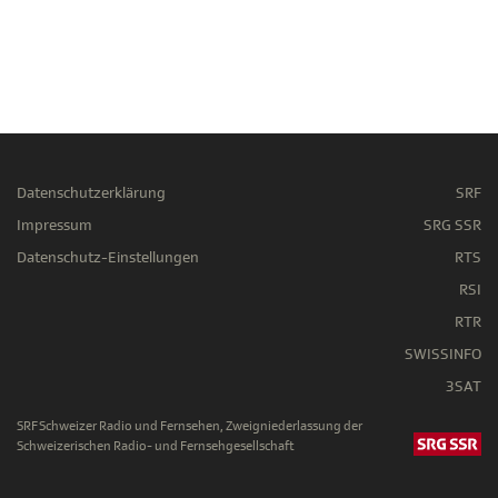
Datenschutzerklärung
SRF
Impressum
SRG SSR
Datenschutz-Einstellungen
RTS
RSI
RTR
SWISSINFO
3SAT
SRF Schweizer Radio und Fernsehen, Zweigniederlassung der
Schweizerischen Radio- und Fernsehgesellschaft