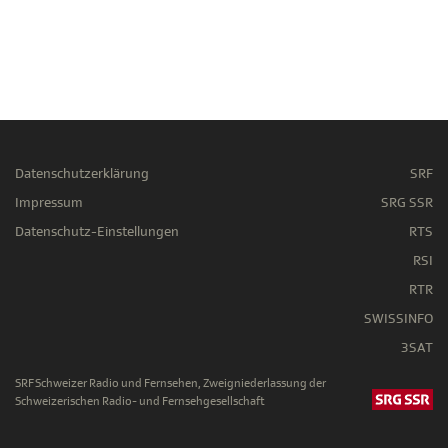
Datenschutzerklärung
SRF
Impressum
SRG SSR
Datenschutz-Einstellungen
RTS
RSI
RTR
SWISSINFO
3SAT
SRF Schweizer Radio und Fernsehen, Zweigniederlassung der
Schweizerischen Radio- und Fernsehgesellschaft