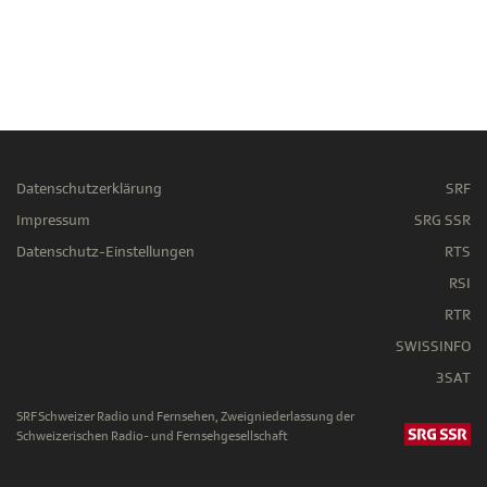
Datenschutzerklärung
SRF
Impressum
SRG SSR
Datenschutz-Einstellungen
RTS
RSI
RTR
SWISSINFO
3SAT
SRF Schweizer Radio und Fernsehen, Zweigniederlassung der
Schweizerischen Radio- und Fernsehgesellschaft