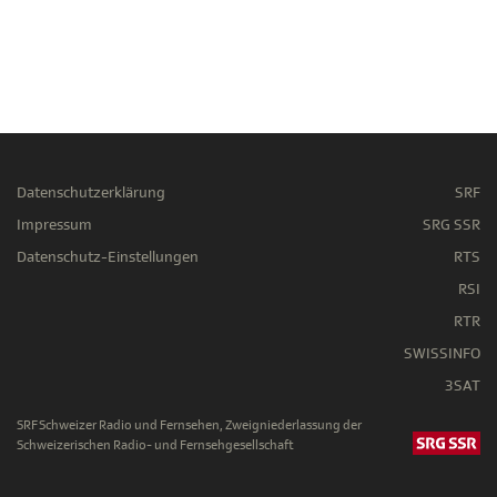
Datenschutzerklärung
SRF
Impressum
SRG SSR
Datenschutz-Einstellungen
RTS
RSI
RTR
SWISSINFO
3SAT
SRF Schweizer Radio und Fernsehen, Zweigniederlassung der
Schweizerischen Radio- und Fernsehgesellschaft