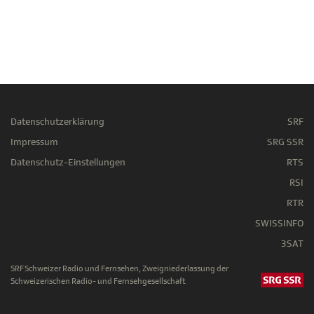
Datenschutzerklärung
SRF
Impressum
SRG SSR
Datenschutz-Einstellungen
RTS
RSI
RTR
SWISSINFO
3SAT
SRF Schweizer Radio und Fernsehen, Zweigniederlassung der
Schweizerischen Radio- und Fernsehgesellschaft