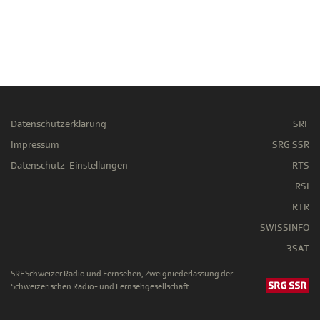
Datenschutzerklärung
SRF
Impressum
SRG SSR
Datenschutz-Einstellungen
RTS
RSI
RTR
SWISSINFO
3SAT
SRF Schweizer Radio und Fernsehen, Zweigniederlassung der
Schweizerischen Radio- und Fernsehgesellschaft