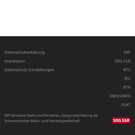
Datenschutzerklärung
SRF
Impressum
SRG SSR
Datenschutz-Einstellungen
RTS
RSI
RTR
SWISSINFO
3SAT
SRF Schweizer Radio und Fernsehen, Zweigniederlassung der
Schweizerischen Radio- und Fernsehgesellschaft