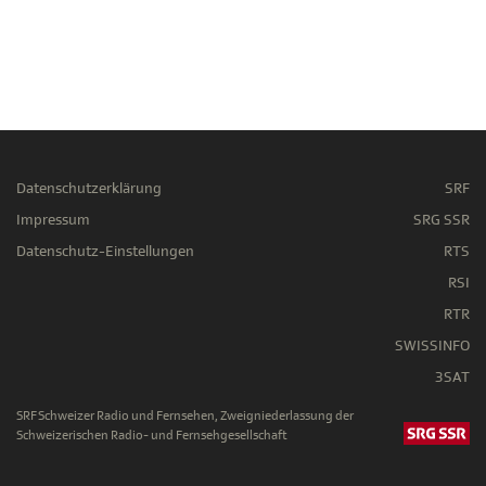
Datenschutzerklärung
SRF
Impressum
SRG SSR
Datenschutz-Einstellungen
RTS
RSI
RTR
SWISSINFO
3SAT
SRF Schweizer Radio und Fernsehen, Zweigniederlassung der
Schweizerischen Radio- und Fernsehgesellschaft