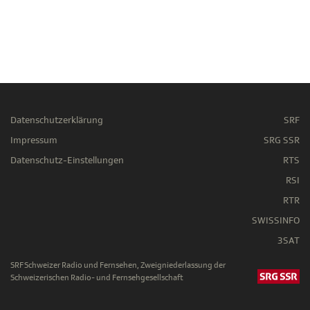
Datenschutzerklärung
SRF
Impressum
SRG SSR
Datenschutz-Einstellungen
RTS
RSI
RTR
SWISSINFO
3SAT
SRF Schweizer Radio und Fernsehen, Zweigniederlassung der
Schweizerischen Radio- und Fernsehgesellschaft