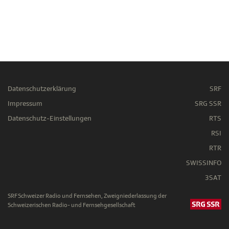
Datenschutzerklärung
SRF
Impressum
SRG SSR
Datenschutz-Einstellungen
RTS
RSI
RTR
SWISSINFO
3SAT
SRF Schweizer Radio und Fernsehen, Zweigniederlassung der
Schweizerischen Radio- und Fernsehgesellschaft