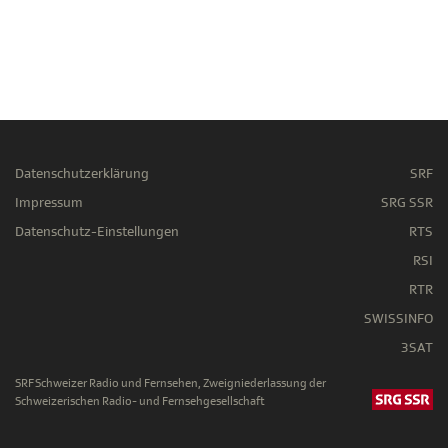
Datenschutzerklärung
SRF
Impressum
SRG SSR
Datenschutz-Einstellungen
RTS
RSI
RTR
SWISSINFO
3SAT
SRF Schweizer Radio und Fernsehen, Zweigniederlassung der
Schweizerischen Radio- und Fernsehgesellschaft