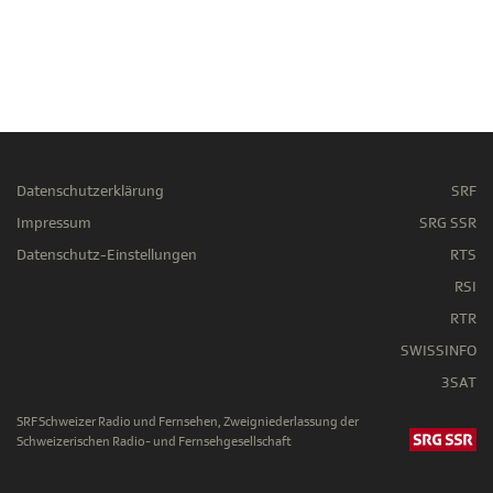
Datenschutzerklärung
SRF
Impressum
SRG SSR
Datenschutz-Einstellungen
RTS
RSI
RTR
SWISSINFO
3SAT
SRF Schweizer Radio und Fernsehen, Zweigniederlassung der
Schweizerischen Radio- und Fernsehgesellschaft