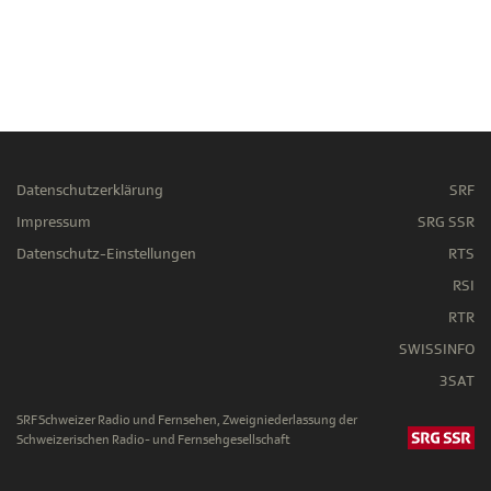
Datenschutzerklärung
SRF
Impressum
SRG SSR
Datenschutz-Einstellungen
RTS
RSI
RTR
SWISSINFO
3SAT
SRF Schweizer Radio und Fernsehen, Zweigniederlassung der
Schweizerischen Radio- und Fernsehgesellschaft