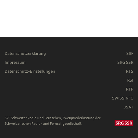
Datenschutzerklärung
SRF
Impressum
SRG SSR
Datenschutz-Einstellungen
RTS
RSI
RTR
SWISSINFO
3SAT
SRF Schweizer Radio und Fernsehen, Zweigniederlassung der
Schweizerischen Radio- und Fernsehgesellschaft