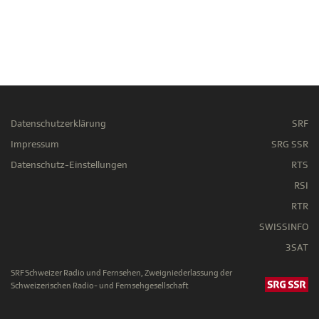
Datenschutzerklärung
SRF
Impressum
SRG SSR
Datenschutz-Einstellungen
RTS
RSI
RTR
SWISSINFO
3SAT
SRF Schweizer Radio und Fernsehen, Zweigniederlassung der
Schweizerischen Radio- und Fernsehgesellschaft