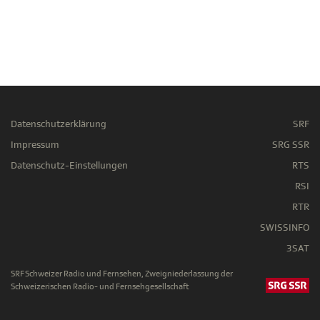
Datenschutzerklärung
SRF
Impressum
SRG SSR
Datenschutz-Einstellungen
RTS
RSI
RTR
SWISSINFO
3SAT
SRF Schweizer Radio und Fernsehen, Zweigniederlassung der
Schweizerischen Radio- und Fernsehgesellschaft