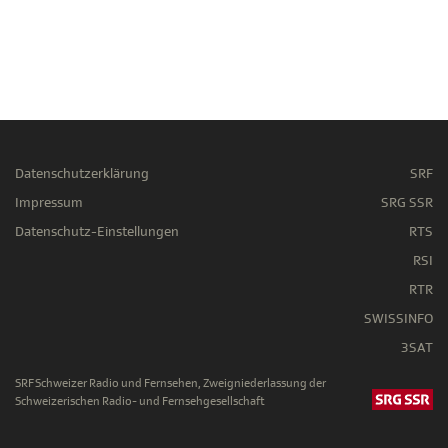
Datenschutzerklärung
SRF
Impressum
SRG SSR
Datenschutz-Einstellungen
RTS
RSI
RTR
SWISSINFO
3SAT
SRF Schweizer Radio und Fernsehen, Zweigniederlassung der
Schweizerischen Radio- und Fernsehgesellschaft