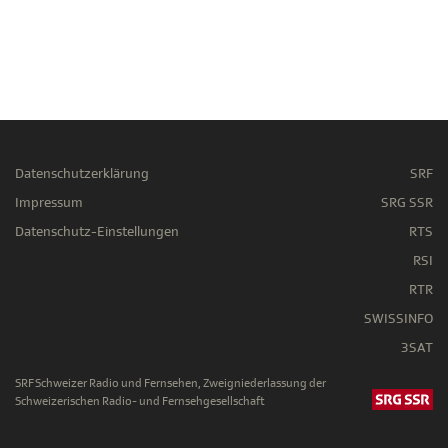
Datenschutzerklärung
SRF
Impressum
SRG SSR
Datenschutz-Einstellungen
RTS
RSI
RTR
SWISSINFO
3SAT
SRF Schweizer Radio und Fernsehen, Zweigniederlassung der
Schweizerischen Radio- und Fernsehgesellschaft