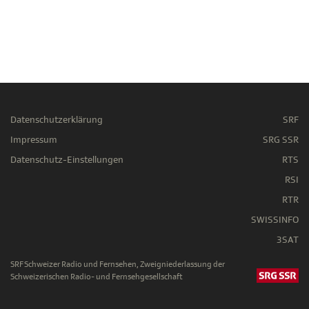
Datenschutzerklärung
SRF
Impressum
SRG SSR
Datenschutz-Einstellungen
RTS
RSI
RTR
SWISSINFO
3SAT
SRF Schweizer Radio und Fernsehen, Zweigniederlassung der
Schweizerischen Radio- und Fernsehgesellschaft